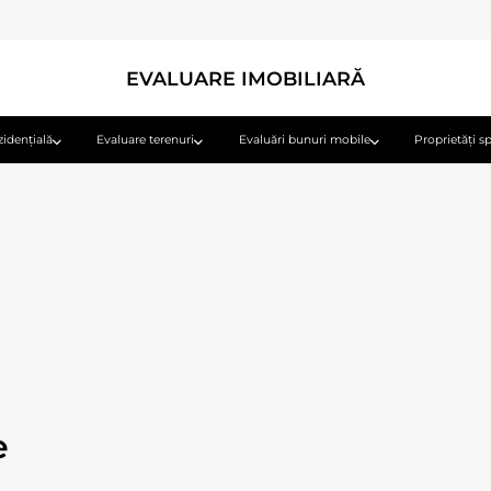
EVALUARE IMOBILIARĂ
zidențială
Evaluare terenuri
Evaluări bunuri mobile
Proprietăți sp
e