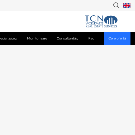
ecializate
Monitorizare
Consultanţă
Faq
Cere ofertă