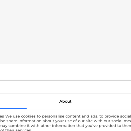
Evaluare teren agric
About
luare complexă care are în
cât şi potenţialul de dezvoltare
es We use cookies to personalise content and ads, to provide socia
also share information about your use of our site with our social me
presupune cunoaşterea
may combine it with other information that you’ve provided to them
timării unui proiect potenţial
of their services.