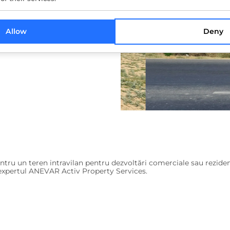
rmina categoriile de costuri şi
poteza dezvoltării unui proiect
Allow
Deny
form certificatului de
tru un teren intravilan pentru dezvoltări comerciale sau reziden
e expertul ANEVAR Activ Property Services.