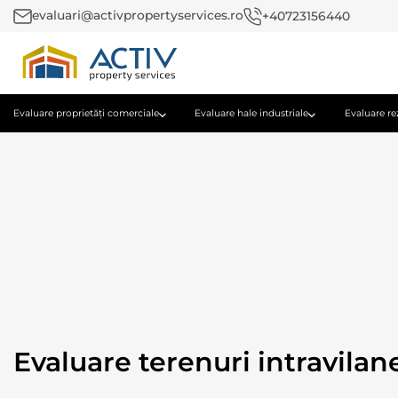
evaluari@activpropertyservices.ro
+40723156440
Evaluare proprietăți comerciale
Evaluare hale industriale
Evaluare re
Evaluare terenuri intravilan