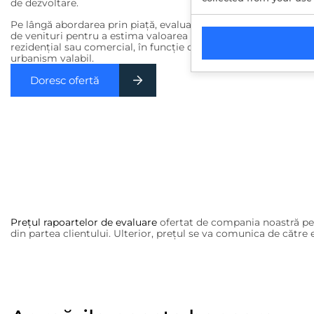
de dezvoltare.
Pe lângă abordarea prin piaţă, evaluatorul
ANEVAR
poate dete
de venituri pentru a estima valoarea reziduală a terenului în i
rezidenţial sau comercial, în funcţie de utilizarea permisă con
urbanism valabil.
Doresc ofertă
Preţul rapoartelor de evaluare
ofertat de compania noastră pen
din partea clientului. Ulterior, prețul se va comunica de cătr