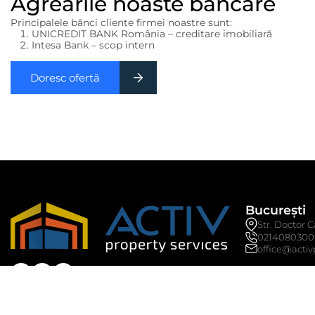
Agreările noaste bancare
Principalele bănci cliente firmei noastre sunt:
UNICREDIT BANK România – creditare imobiliară
Intesa Bank – scop intern
Doresc ofertă
București
Str. Doctor Ca
0214080300
office@activ