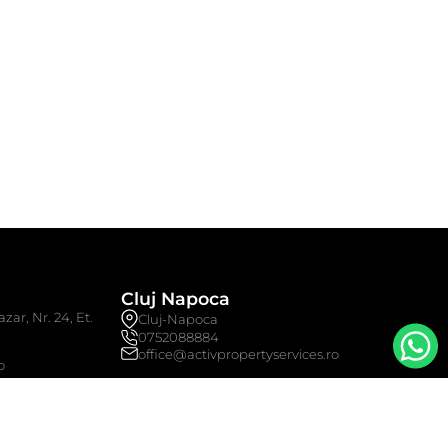
Cluj Napoca
zar, Nr. 24, Et.
Cluj-Napoca
0752088884
office@activpropertyservices.ro
o