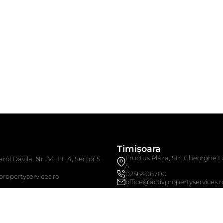
Timișoara
Fructus Plaza, Str. Gheorghe La
rol Davila, Nr. 34, Et. 4, Sector 5
5
0256406700
propertyservices.ro
office@activpropertyservices.r