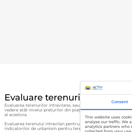
Evaluare terenuri intravilane
Consent
Evaluarea terenurilor intravilane, sau construibile, este o eva
vedere atât nivelul preţurilor din piaţă la momentul evaluării, 
al acestora.
This website uses cooki
analyse our traffic. We 
Evaluarea terenului intravilan pentru dezvoltare comercială 
analytics partners who 
indicatorilor de urbanism pentru terenul evaluat, în vederea es
collected from your use 