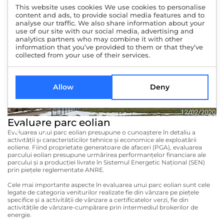
This website uses cookies We use cookies to personalise
content and ads, to provide social media features and to
analyse our traffic. We also share information about your
use of our site with our social media, advertising and
analytics partners who may combine it with other
information that you’ve provided to them or that they’ve
collected from your use of their services.
Allow
Deny
Evaluare parc eolian
Evaluarea unui parc eolian presupune o cunoaştere în detaliu a
activităţii şi caracteristicilor tehnice şi economice ale exploatării
eoliene. Fiind proprietate generatoare de afaceri (PGA), evaluarea
parcului eolian presupune urmărirea performanţelor financiare ale
parcului şi a producţiei livrate în Sistemul Energetic Naţional (SEN)
prin pieţele reglementate ANRE.
Cele mai importante aspecte în evaluarea unui parc eolian sunt cele
legate de categoria veniturilor realizate fie din vânzare pe pieţele
specifice şi a activităţii de vânzare a certificatelor verzi, fie din
activităţile de vânzare-cumpărare prin intermediul brokerilor de
energie.