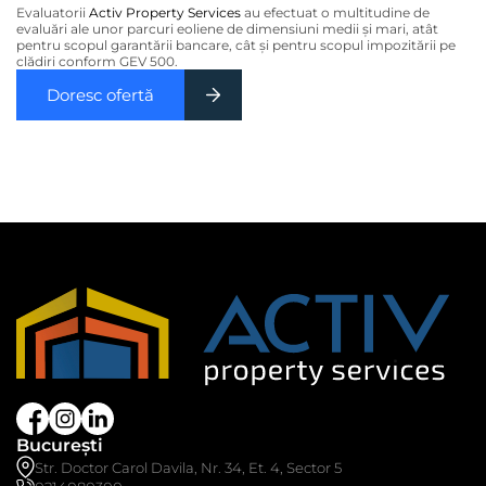
Evaluatorii
Activ Property Services
au efectuat o multitudine de
evaluări ale unor parcuri eoliene de dimensiuni medii şi mari, atât
pentru scopul garantării bancare, cât şi pentru scopul impozitării pe
clădiri conform GEV 500.
Doresc ofertă
București
Str. Doctor Carol Davila, Nr. 34, Et. 4, Sector 5