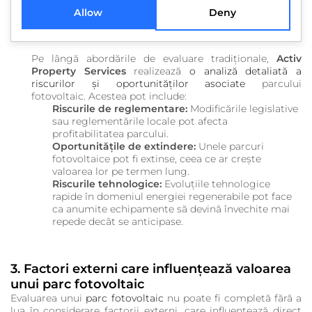
poate fi aplicată atunci când există tranzacții
Allow
Deny
recente cu proprietăți similare în aceeași zonă.
Analiza riscurilor și oportunităților
Pe lângă abordările de evaluare tradiționale,
Activ
Property Services
realizează
o analiză detaliată a
riscurilor și oportunităților asociate
parcului
fotovoltaic. Acestea pot include:
Riscurile de reglementare:
Modificările legislative
sau reglementările locale pot afecta
profitabilitatea parcului.
Oportunitățile de extindere:
Unele parcuri
fotovoltaice pot fi extinse, ceea ce ar crește
valoarea lor pe termen lung.
Riscurile tehnologice:
Evoluțiile tehnologice
rapide în domeniul energiei regenerabile pot face
ca anumite echipamente să devină învechite mai
repede decât se anticipase.
3. Factori externi care influențează valoarea
unui parc fotovoltaic
Evaluarea unui
parc fotovoltaic
nu poate fi completă fără a
lua în considerare factorii externi, care influențează direct