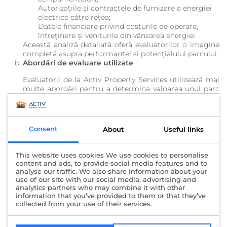
Autorizațiile și contractele de furnizare a energiei
electrice către rețea;
Datele financiare privind costurile de operare,
întreținere și veniturile din vânzarea energiei.
Această analiză detaliată oferă evaluatorilor o imagine
completă asupra performanței și potențialului parcului.
Abordări de evaluare utilizate
Evaluatorii de la Activ Property Services utilizează mai
multe abordări pentru a determina valoarea unui parc
fotovoltaic, printre care:
Abordarea prin venit:
Este principală utilizată în
evaluarea parcurilor fotovoltaice, deoarece
valoarea acestora depinde în mare parte de
Consent
About
Useful links
capacitatea lor de a genera venituri. Veniturile sunt
estimate pe baza capacității de producție de
energie și a prețurilor de vânzare a energiei către
This website uses cookies We use cookies to personalise
rețea.
content and ads, to provide social media features and to
Abordarea prin cost:
Aceasta implică calcularea
analyse our traffic. We also share information about your
costului inițial de construcție a parcului și
use of our site with our social media, advertising and
analytics partners who may combine it with other
ajustarea acestuia cu deprecierile echipamentelor
information that you’ve provided to them or that they’ve
și uzura generală. De asemenea, evaluatorii iau în
collected from your use of their services.
calcul și costurile de întreținere și modernizare.
Abordarea prin piață:
Deși mai puțin utilizată în
cazul parcurilor fotovoltaice, această abordare