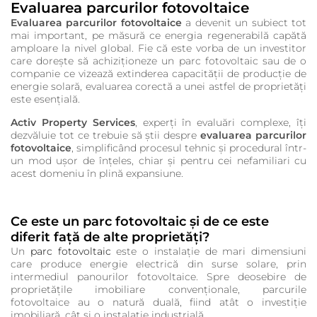
Evaluarea parcurilor fotovoltaice
Evaluarea parcurilor fotovoltaice
a devenit un subiect tot
mai important, pe măsură ce energia regenerabilă capătă
amploare la nivel global. Fie că este vorba de un investitor
care dorește să achiziționeze un parc fotovoltaic sau de o
companie ce vizează extinderea capacității de producție de
energie solară, evaluarea corectă a unei astfel de proprietăți
este esențială.
Activ Property Services
, experți în evaluări complexe, îți
dezvăluie tot ce trebuie să știi despre
evaluarea parcurilor
fotovoltaice
, simplificând procesul tehnic și procedural într-
un mod ușor de înțeles, chiar și pentru cei nefamiliari cu
acest domeniu în plină expansiune.
Ce este un parc fotovoltaic și de ce este
diferit față de alte proprietăți?
Un
parc fotovoltaic
este o instalație de mari dimensiuni
care produce energie electrică din surse solare, prin
intermediul panourilor fotovoltaice. Spre deosebire de
proprietățile imobiliare convenționale, parcurile
fotovoltaice au o natură duală, fiind atât o investiție
imobiliară, cât și o instalație industrială.