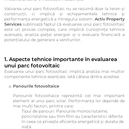
Valoarea unui parc fotovoltaic nu se rezumă doar la teren și
construcții, ci implică și echipamentele tehnice și
performanța energetică a întregului sistem.
Activ Property
Services
subliniază faptul că evaluarea unui parc fotovoltaic
este un proces complex, care implică cunoștințe tehnice
avansate, analiza pieței energiei și o evaluare financiară a
potențialului de generare a veniturilor.
1. Aspecte tehnice importante în evaluarea
unui parc fotovoltaic
Evaluarea unui parc fotovoltaic implică analiza mai multor
componente tehnice esențiale. Iată câteva dintre acestea:
Panourile fotovoltaice
Panourile fotovoltaice reprezintă cel mai important
element al unui parc solar. Performanța lor depinde de
mai mulți factori, printre care:
Tipul de panouri: Panourile monocristaline,
policristaline sau thin-film au caracteristici diferite
în ceea ce privește eficiența energetică și durata de
viață.