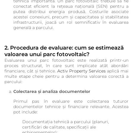
tehnică importantă. Un parc fotovoltaic trebuie să fie
conectat eficient la rețeaua națională (SEN) pentru a
putea distribui energia produsă. Costurile asociate
acestei conexiuni, precum și capacitatea și stabilitatea
infrastructurii, joacă un rol semnificativ în evaluarea
generală a parcului.
2. Procedura de evaluare: cum se estimează
valoarea unui parc fotovoltaic?
Evaluarea unui parc fotovoltaic este realizată printr-un
proces structurat, în care sunt implicate atât abordări
financiare, cât și tehnice.
Activ Property Services
aplică mai
multe etape cheie pentru a determina valoarea corectă a
parcului:
Colectarea și analiza documentelor
Primul pas în evaluare este colectarea tuturor
documentelor tehnice și financiare relevante. Acestea
pot include:
Documentația tehnică a parcului (planuri,
certificări de calitate, specificații ale
echipamentelor);