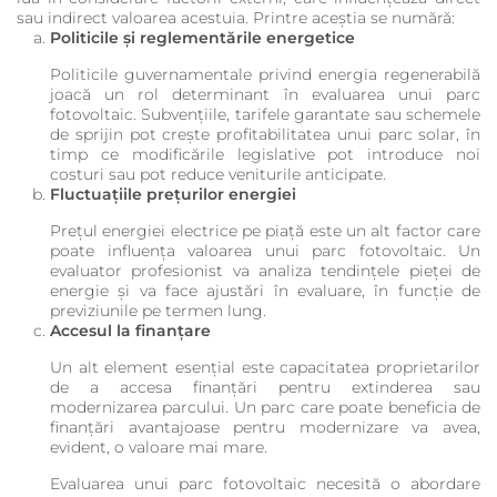
sau indirect valoarea acestuia. Printre aceștia se numără:
Politicile și reglementările energetice
Politicile guvernamentale privind energia regenerabilă
joacă un rol determinant în evaluarea unui parc
fotovoltaic. Subvențiile, tarifele garantate sau schemele
de sprijin pot crește profitabilitatea unui parc solar, în
timp ce modificările legislative pot introduce noi
costuri sau pot reduce veniturile anticipate.
Fluctuațiile prețurilor energiei
Prețul energiei electrice pe piață este un alt factor care
poate influența valoarea unui parc fotovoltaic. Un
evaluator profesionist va analiza tendințele pieței de
energie și va face ajustări în evaluare, în funcție de
previziunile pe termen lung.
Accesul la finanțare
Un alt element esențial este capacitatea proprietarilor
de a accesa finanțări pentru extinderea sau
modernizarea parcului. Un parc care poate beneficia de
finanțări avantajoase pentru modernizare va avea,
evident, o valoare mai mare.
Evaluarea unui parc fotovoltaic necesită o abordare