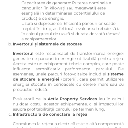
Capacitatea de generare: Puterea nominală a
panourilor (în kilowați sau megawați) este
esențială în determinarea potențialului de
producție de energie.
Uzura și deprecierea: Eficiența panourilor scade
treptat în timp, astfel încât evaluarea trebuie să ia
în calcul gradul de uzură și durata de viață rămasă
a echipamentelor.
Invertorul și sistemele de stocare
Invertorul
este responsabil de transformarea energiei
generate de panouri în energie utilizabilă pentru rețea.
Acesta este un echipament tehnic complex, care poate
influența semnificativ performanța parcului. De
asemenea, unele parcuri fotovoltaice includ și
sisteme
de stocare a energiei
(baterii), care permit utilizarea
energiei stocate în perioadele cu cerere mare sau cu
producție redusă.
Evaluatorii de la
Activ Property Services
iau în calcul
nu doar costul acestor echipamente, ci și impactul lor
asupra profitabilității parcului pe termen lung.
Infrastructura de conectare la rețea
Conexiunea la rețeaua electrică este o altă componentă